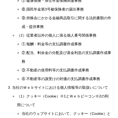
⑦.健康保険・厚生年金保険関連事務
⑧.国民年金第3号被保険者の届出事務
⑨.持株会にかかる金融商品取引に関する法的書類の作
成・提供事務
（2）従業者以外の個人に係る個人番号関係事務
①.報酬・料金等の支払調書作成事務
②.配当、剰余金の分配及び基金利息の支払調書作成事
務
③.不動産の使用料等の支払調書作成事務
④.不動産等の譲受けの対価の支払調書作成事務
当社のＷｅｂサイトにおける個人情報等の取扱いについて
（1）クッキー（Cookie）※1とＷｅｂビーコン※2の利
用について
当社のウェブサイトにおいて、クッキー（Cookie）と