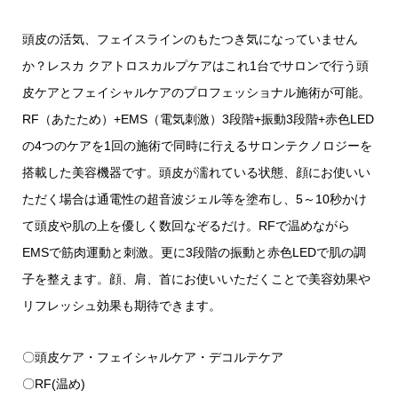
頭皮の活気、フェイスラインのもたつき気になっていません
か？レスカ クアトロスカルプケアはこれ1台でサロンで行う頭
皮ケアとフェイシャルケアのプロフェッショナル施術が可能。
RF（あたため）+EMS（電気刺激）3段階+振動3段階+赤色LED
の4つのケアを1回の施術で同時に行えるサロンテクノロジーを
搭載した美容機器です。頭皮が濡れている状態、顔にお使いい
ただく場合は通電性の超音波ジェル等を塗布し、5～10秒かけ
て頭皮や肌の上を優しく数回なぞるだけ。RFで温めながら
EMSで筋肉運動と刺激。更に3段階の振動と赤色LEDで肌の調
子を整えます。顔、肩、首にお使いいただくことで美容効果や
リフレッシュ効果も期待できます。
〇頭皮ケア・フェイシャルケア・デコルテケア
〇RF(温め)