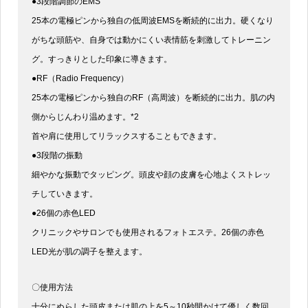
●3段階調節のEMS
25本の電極ピンから独自の低周波EMSを断続的に出力。硬くなり
がちな頭筋や、自身では動かにくい表情筋を刺激してトレーニン
グ。すっきりとした印象に導きます。
●RF（Radio Frequency）
25本の電極ピンから独自のRF（高周波）を断続的に出力。肌の内
側からじんわり温めます。*2
首や肩に使用してリラックスすることもできます。
●3段階の振動
細やかな振動でタッピング。頭皮や顔の皮膚を心地よくストレッ
チしていきます。
●26個の赤色LED
クリニックやサロンでも使用されるフォトエステ。26個の赤色
LED光が肌の調子を整えます。
〇使用方法
十分にぬらした頭皮または肌の上を5～10秒間かけて優しく数回