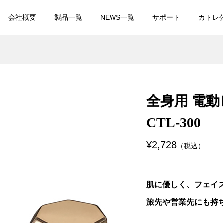
会社概要
製品一覧
NEWS一覧
サポート
カトレ
電交流式メンズシェ
カトレオーラル 音波振動
刃 CTS-180
歯ブラシ CTL-600
全身用 電
¥11,000
込）
（税込）
CTL-300
 レスカ クアトロス
NiCHOICE ボーテシルエ
¥2,728
シ CTR-805
RF美容器 NBT-951
（税込）
¥27,280
税込）
（税込）
肌に優しく、フェイ
 レスカ ウォーターピ
USB充電式 エチケットカ
旅先や営業先にも持
顔器 CTR-700
ター CTS-202