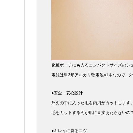
化粧ポーチにも入るコンパクトサイズのシ
電源は単3形アルカリ乾電池×1本なので、
●安全・安心設計
外刃の中に入った毛を内刃がカットします
毛をカットする刃が肌に直接あたらないの
●キレイに剃るコツ