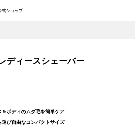
公式ショップ
電動
NiCHOICE RF光エステ美顔
器 NBT-218
動レディースシェーバー
¥16,280
（税込）
ット
カトレ 首掛けネックケア
¥10,780
（税込）
ス＆ボディのムダ毛を簡単ケア
ッ
NiCOHICE 多機能美肌エフェ
ち運び自由なコンパクトサイズ
クター NBT-910