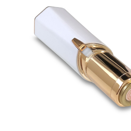
¥10,780
（