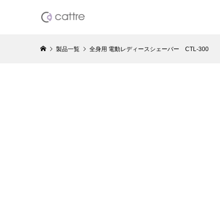
製品一覧
全身用 電動レディースシェーバー CTL-300
水洗い充
ーバー5枚
¥8,778
（税
Resca
カルプブラ
¥30,800
（
Resca
ーリング美