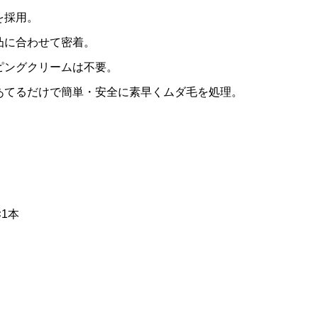
を採用。
¥9,878
（税込）
凸に合わせて密着。
ピングクリームは不要。
あてるだけで簡単・安全に素早くムダ毛を処理。
1本