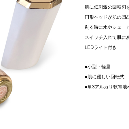
肌に低刺激の回転刃
¥4,378
税込）
（税込）
円形ヘッドが肌の凹
剃る時に水やシェー
スイッチ入れて肌に
LEDライト付き
●小型・軽量
●肌に優しい回転式
●単3アルカリ乾電池×