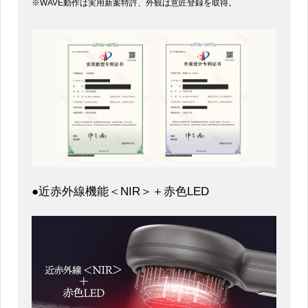
※WAVE動作は実用新案特許、外観は意匠登録を取得。
●近赤外線機能＜NIR＞＋赤色LED