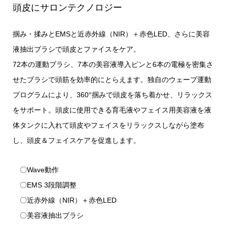
頭皮にサロンテクノロジー
掴み・揉みとEMSと近赤外線（NIR）＋赤色LED、さらに美容
液抽出ブラシで頭皮とファイスをケア。
72本の運動ブラシ、7本の美容液導入ピンと6本の電極を密集さ
せたブラシで頭筋を効率的にとらえます。独自のウェーブ運動
プログラムにより、360°掴みで頭皮を落ち着かせ、リラックス
をサポート。頭皮に使用できる育毛液やフェイス用美容液を液
体タンクに入れて頭皮やフェイスをリラックスしながら塗布
し、頭皮＆フェイスケアを促進します。
〇Wave動作
〇EMS 3段階調整
〇近赤外線（NIR）＋赤色LED
〇美容液抽出ブラシ