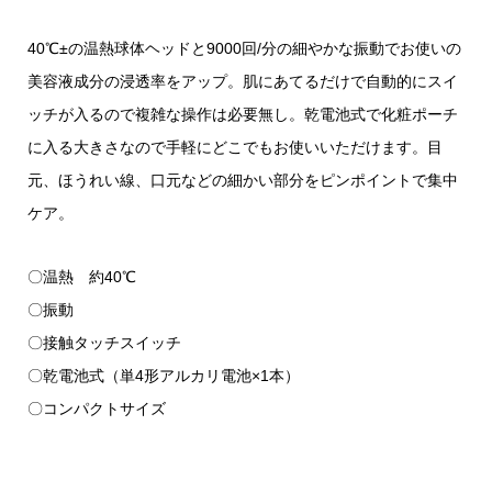
40℃±の温熱球体ヘッドと9000回/分の細やかな振動でお使いの
美容液成分の浸透率をアップ。肌にあてるだけで自動的にスイ
ッチが入るので複雑な操作は必要無し。乾電池式で化粧ポーチ
に入る大きさなので手軽にどこでもお使いいただけます。目
元、ほうれい線、口元などの細かい部分をピンポイントで集中
ケア。
〇温熱 約40℃
〇振動
〇接触タッチスイッチ
〇乾電池式（単4形アルカリ電池×1本）
〇コンパクトサイズ