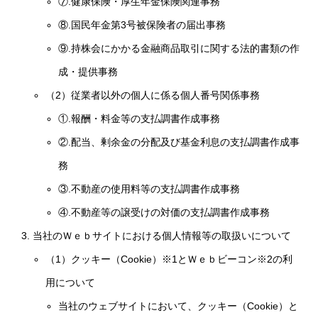
⑦.健康保険・厚生年金保険関連事務
⑧.国民年金第3号被保険者の届出事務
⑨.持株会にかかる金融商品取引に関する法的書類の作
成・提供事務
（2）従業者以外の個人に係る個人番号関係事務
①.報酬・料金等の支払調書作成事務
②.配当、剰余金の分配及び基金利息の支払調書作成事
務
③.不動産の使用料等の支払調書作成事務
④.不動産等の譲受けの対価の支払調書作成事務
当社のＷｅｂサイトにおける個人情報等の取扱いについて
（1）クッキー（Cookie）※1とＷｅｂビーコン※2の利
用について
当社のウェブサイトにおいて、クッキー（Cookie）と